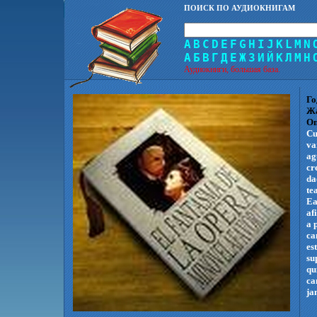
ПОИСК ПО АУДИОКНИГАМ
A
B
C
D
E
F
G
H
I
J
K
L
M
N
А
Б
В
Г
Д
Е
Ж
З
И
Й
К
Л
М
Н
Аудиокниги, большая база.
Го
Ж
Оп
Cu
va
ag
cr
da
te
Eа
af
a 
ca
es
su
qu
ca
ja