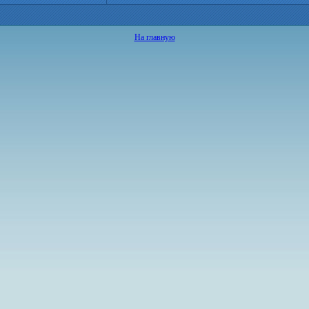
На главную