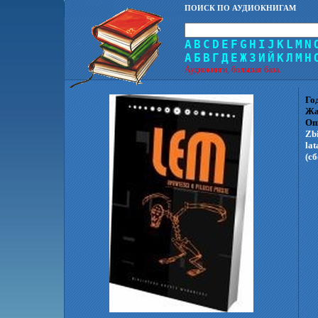
ПОИСК ПО АУДИОКНИГАМ
A
B
C
D
E
F
G
H
I
J
K
L
M
N
А
Б
В
Г
Д
Е
Ж
З
И
Й
К
Л
М
Н
Аудиокниги, большая база.
Го
Жа
Оп
Zb
la
(сб