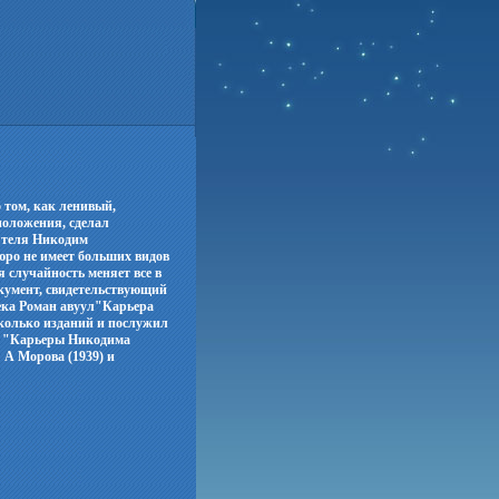
 том, как ленивый,
положения, сделал
ятеля Никодим
ро не имеет больших видов
 случайность меняет все в
кумент, свидетельствующий
века Роман авуул"Карьера
колько изданий и послужил
ам "Карьеры Никодима
А Морова (1939) и