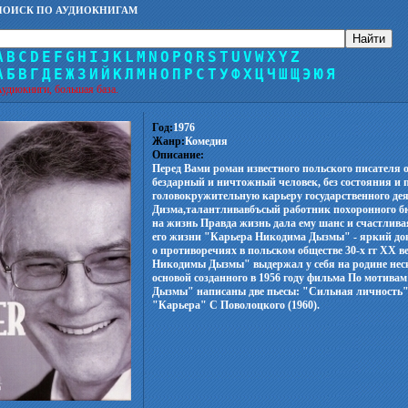
ПОИСК ПО АУДИОКНИГАМ
A
B
C
D
E
F
G
H
I
J
K
L
M
N
O
P
Q
R
S
T
U
V
W
X
Y
Z
А
Б
В
Г
Д
Е
Ж
З
И
Й
К
Л
М
Н
О
П
Р
С
Т
У
Ф
Х
Ц
Ч
Ш
Щ
Э
Ю
Я
удиокниги, большая база.
Год:
1976
Жанр:
Комедия
Описание:
Перед Вами роман известного польского писателя о
бездарный и ничтожный человек, без состояния и 
головокружительную карьеру государственного де
Дизма,талантливавбъсый работник похоронного бю
на жизнь Правда жизнь дала ему шанс и счастливая
его жизни "Карьера Никодима Дызмы" - яркий до
о противоречиях в польском обществе 30-х гг XX 
Никодимы Дызмы" выдержал у себя на родине нес
основой созданного в 1956 году фильма По мотив
Дызмы" написаны две пьесы: "Сильная личность" 
"Карьера" С Поволоцкого (1960).