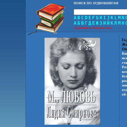
ПОИСК ПО АУДИОКНИГАМ
A
B
C
D
E
F
G
H
I
J
K
L
M
N
А
Б
В
Г
Д
Е
Ж
З
И
Й
К
Л
М
Н
Аудиокниги, большая база.
Го
Жа
Оп
Кн
ис
ст
Ро
ко
бе
ра
мн
от
ей 