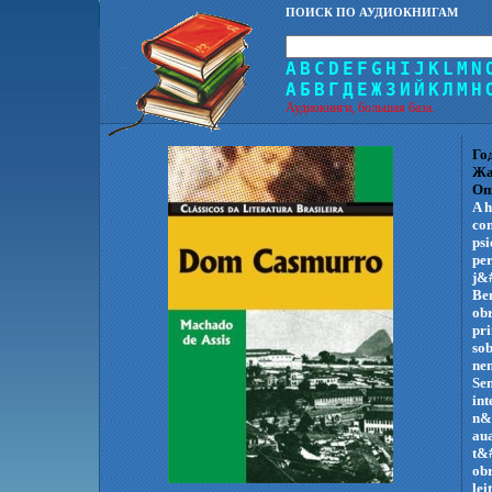
ПОИСК ПО АУДИОКНИГАМ
A
B
C
D
E
F
G
H
I
J
K
L
M
N
А
Б
В
Г
Д
Е
Ж
З
И
Й
К
Л
М
Н
Аудиокниги, большая база.
Го
Жа
Оп
A h
co
ps
pe
j&#
Be
ob
pr
so
ne
Sen
in
n&
au
t&#
obr
lei