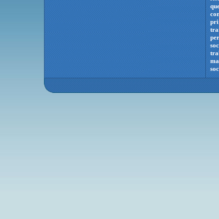
que
co
pri
tra
per
soc
tra
mac
soc