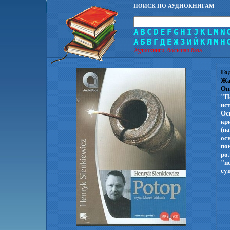
ПОИСК ПО АУДИОКНИГАМ
A
B
C
D
E
F
G
H
I
J
K
L
M
N
А
Б
В
Г
Д
Е
Ж
З
И
Й
К
Л
М
Н
Аудиокниги, большая база.
Го
Жа
Оп
"П
ис
Ос
кр
(н
ос
по
ро
"п
су