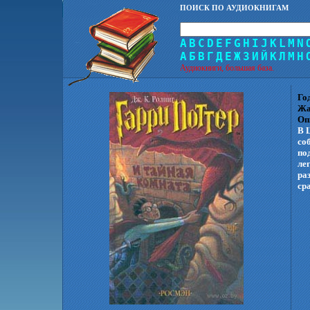
ПОИСК ПО АУДИОКНИГАМ
A
B
C
D
E
F
G
H
I
J
K
L
M
N
А
Б
В
Г
Д
Е
Ж
З
И
Й
К
Л
М
Н
Аудиокниги, большая база.
Го
Жа
Оп
В 
со
по
ле
ра
ср