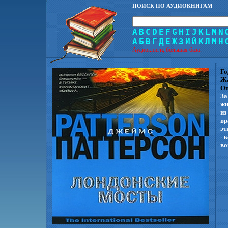
ПОИСК ПО АУДИОКНИГАМ
A
B
C
D
E
F
G
H
I
J
K
L
M
N
А
Б
В
Г
Д
Е
Ж
З
И
Й
К
Л
М
Н
Аудиокниги, большая база.
Го
Ж
Оп
За
жи
из
вр
эт
- 
во