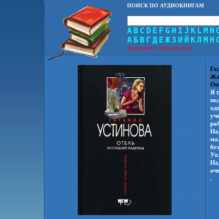
ПОИСК ПО АУДИОКНИГАМ
A
B
C
D
E
F
G
H
I
J
K
L
M
N
А
Б
В
Г
Д
Е
Ж
З
И
Й
К
Л
М
Н
Аудиокниги, большая база.
Го
Жа
Оп
Я 
по
од
уч
ра
На
ма
бе
Уо
На
оч
.