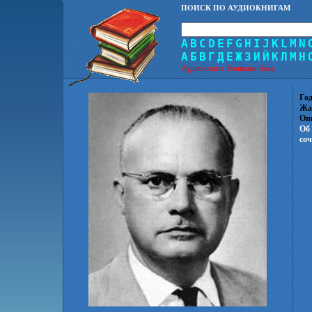
ПОИСК ПО АУДИОКНИГАМ
A
B
C
D
E
F
G
H
I
J
K
L
M
N
А
Б
В
Г
Д
Е
Ж
З
И
Й
К
Л
М
Н
Аудиокниги, большая база.
Год
Жа
Оп
Об 
соч