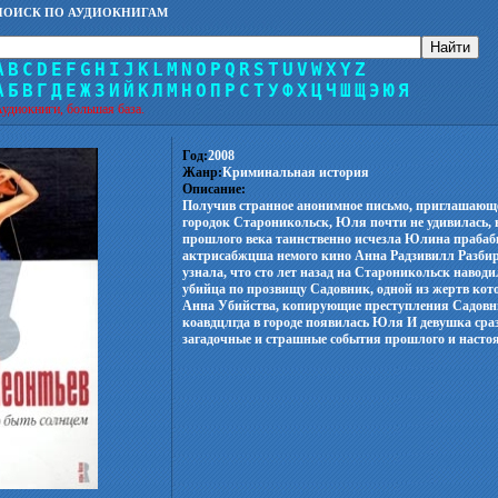
ПОИСК ПО АУДИОКНИГАМ
A
B
C
D
E
F
G
H
I
J
K
L
M
N
O
P
Q
R
S
T
U
V
W
X
Y
Z
А
Б
В
Г
Д
Е
Ж
З
И
Й
К
Л
М
Н
О
П
Р
С
Т
У
Ф
Х
Ц
Ч
Ш
Щ
Э
Ю
Я
удиокниги, большая база.
Год:
2008
Жанр:
Криминальная история
Описание:
Получив странное анонимное письмо, приглашающ
городок Староникольск, Юля почти не удивилась, в
прошлого века таинственно исчезла Юлина прабаб
актрисабжцша немого кино Анна Радзивилл Разби
узнала, что сто лет назад на Староникольск навод
убийца по прозвищу Садовник, одной из жертв котор
Анна Убийства, копирующие преступления Садовни
коавдцлгда в городе появилась Юля И девушка сраз
загадочные и страшные события прошлого и насто