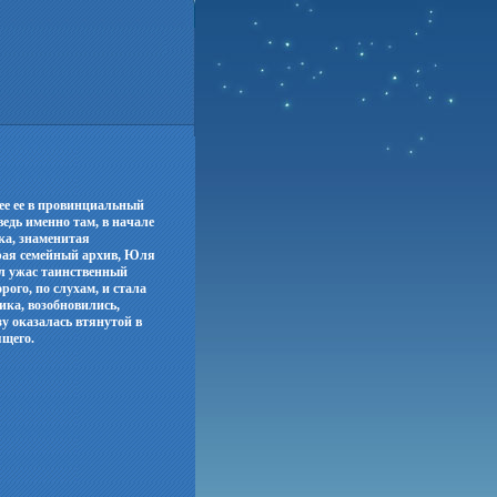
ее ее в провинциальный
едь именно там, в начале
ка, знаменитая
рая семейный архив, Юля
ил ужас таинственный
ого, по слухам, и стала
ка, возобновились,
у оказалась втянутой в
ящего.