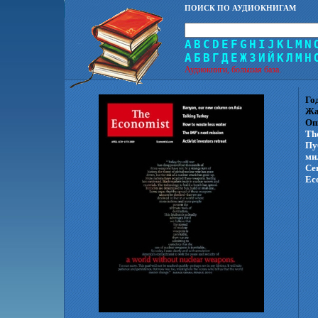
ПОИСК ПО АУДИОКНИГАМ
A
B
C
D
E
F
G
H
I
J
K
L
M
N
А
Б
В
Г
Д
Е
Ж
З
И
Й
К
Л
М
Н
Аудиокниги, большая база.
Го
Жа
Оп
Th
Пу
ми
Се
Ec