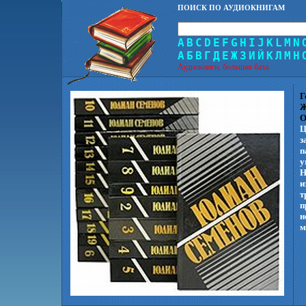
ПОИСК ПО АУДИОКНИГАМ
A
B
C
D
E
F
G
H
I
J
K
L
M
N
А
Б
В
Г
Д
Е
Ж
З
И
Й
К
Л
М
Н
Аудиокниги, большая база.
Г
Ж
О
Ц
з
п
у
Н
и
т
п
н
м