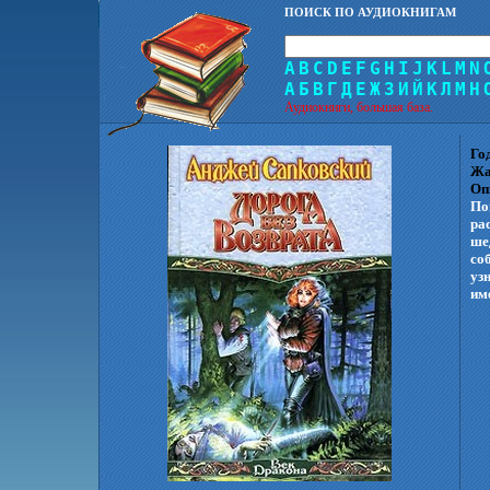
ПОИСК ПО АУДИОКНИГАМ
A
B
C
D
E
F
G
H
I
J
K
L
M
N
А
Б
В
Г
Д
Е
Ж
З
И
Й
К
Л
М
Н
Аудиокниги, большая база.
Го
Жа
Оп
По
ра
ше
соб
уз
им