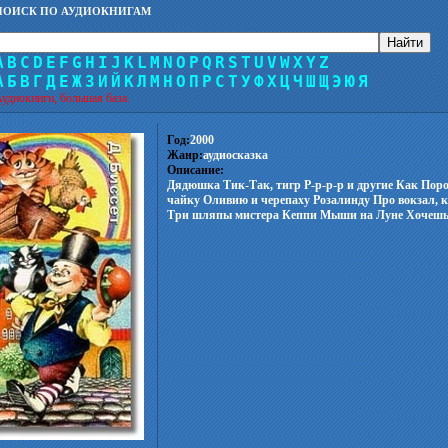
ПОИСК ПО АУДИОКНИГАМ
A
B
C
D
E
F
G
H
I
J
K
L
M
N
O
P
Q
R
S
T
U
V
W
X
Y
Z
А
Б
В
Г
Д
Е
Ж
З
И
Й
К
Л
М
Н
О
П
Р
С
Т
У
Ф
Х
Ц
Ч
Ш
Щ
Э
Ю
Я
удиокниги, большая база.
Год:
2000
Жанр:
аудиосказка
Описание:
Дядюшка Тик-Так, тигр Р-р-р-р и другие Как Поро
чайку Оливию и черепаху Розалинду Про вокзал, к
Три шляпы мистера Кеппи Мыши на Луне Хочешь 