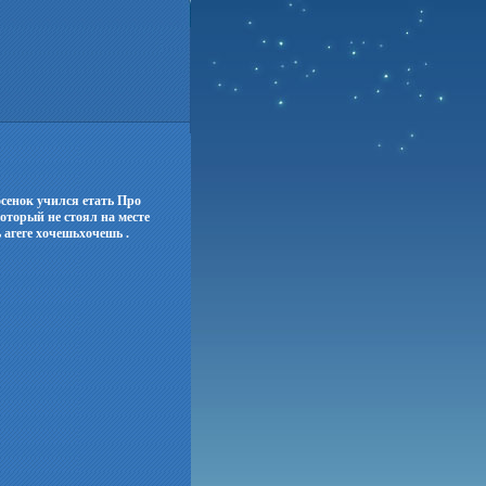
сенок учился етать Про
оторый не стоял на месте
агеге хочешьхочешь .