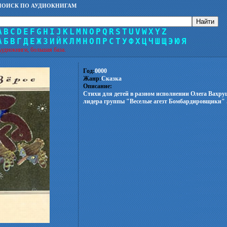
ПОИСК ПО АУДИОКНИГАМ
A
B
C
D
E
F
G
H
I
J
K
L
M
N
O
P
Q
R
S
T
U
V
W
X
Y
Z
А
Б
В
Г
Д
Е
Ж
З
И
Й
К
Л
М
Н
О
П
Р
С
Т
У
Ф
Х
Ц
Ч
Ш
Щ
Э
Ю
Я
удиокниги, большая база.
Год:
0000
Жанр:
Сказка
Описание:
Стихи для детей в разном исполнении Олега Вахр
лидера группы "Веселые агезт Бомбардировщики" 