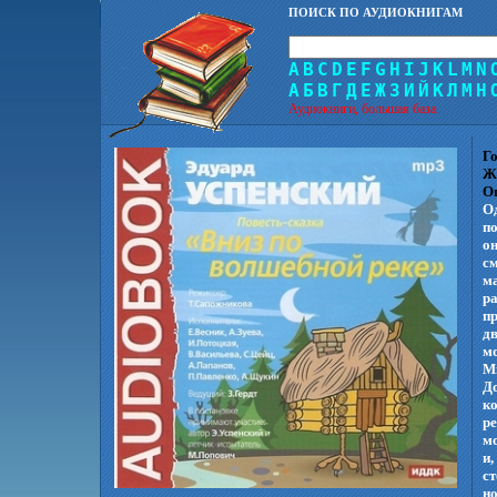
ПОИСК ПО АУДИОКНИГАМ
A
B
C
D
E
F
G
H
I
J
K
L
M
N
А
Б
В
Г
Д
Е
Ж
З
И
Й
К
Л
М
Н
Аудиокниги, большая база.
Го
Ж
О
О
по
он
с
м
ра
п
дв
мо
М
До
ко
ре
мо
и,
ст
н