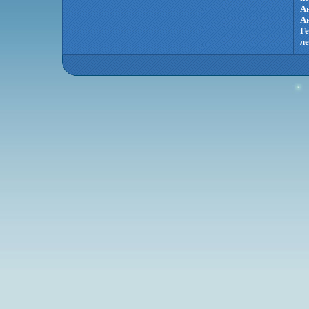
Ан
А
Ге
л