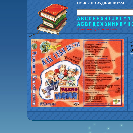
ПОИСК ПО АУДИОКНИГАМ
A
B
C
D
E
F
G
H
I
J
K
L
M
N
А
Б
В
Г
Д
Е
Ж
З
И
Й
К
Л
М
Н
Аудиокниги, большая база.
Г
Ж
О
К