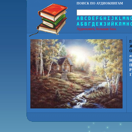
ПОИСК ПО АУДИОКНИГАМ
A
B
C
D
E
F
G
H
I
J
K
L
M
N
А
Б
В
Г
Д
Е
Ж
З
И
Й
К
Л
М
Н
Аудиокниги, большая база.
Г
Ж
О
а
Ю
П
Р
1