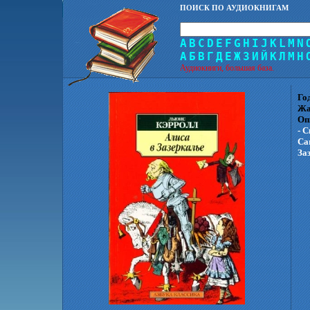
ПОИСК ПО АУДИОКНИГАМ
A
B
C
D
E
F
G
H
I
J
K
L
M
N
А
Б
В
Г
Д
Е
Ж
З
И
Й
К
Л
М
Н
Аудиокниги, большая база.
Го
Жа
Оп
- 
Ca
За