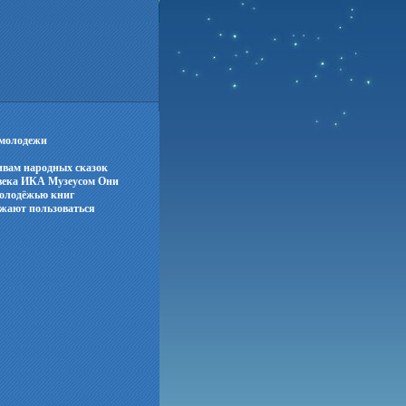
 молодежи
тивам народных сказок
века ИКА Музеусом Они
молодёжью книг
лжают пользоваться