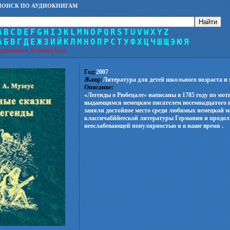
ПОИСК ПО АУДИОКНИГАМ
A
B
C
D
E
F
G
H
I
J
K
L
M
N
O
P
Q
R
S
T
U
V
W
X
Y
Z
А
Б
В
Г
Д
Е
Ж
З
И
Й
К
Л
М
Н
О
П
Р
С
Т
У
Ф
Х
Ц
Ч
Ш
Щ
Э
Ю
Я
удиокниги, большая база.
Год:
2007
Жанр:
Литература для детей школьного возраста и
Описание:
«Легенды о Рюбецале» написаны в 1785 году по мо
выдающимся немецким писателем восемнадцатого 
заняли достойное место среди любимых немецкой 
классичабййееской литературы Германии и продо
неослабевающей популярностью и в наше время .