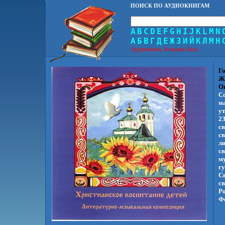
ПОИСК ПО АУДИОКНИГАМ
A
B
C
D
E
F
G
H
I
J
K
L
M
N
А
Б
В
Г
Д
Е
Ж
З
И
Й
К
Л
М
Н
Аудиокниги, большая база.
Го
Ж
О
С
м
ут
2
с
с
л
с
м
г
С
с
Р
Фе