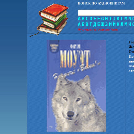
ПОИСК ПО АУДИОКНИГАМ
A
B
C
D
E
F
G
H
I
J
K
L
M
N
А
Б
В
Г
Д
Е
Ж
З
И
Й
К
Л
М
Н
Аудиокниги, большая база.
Го
Жа
Оп
Ис
за
по
аг