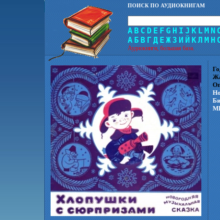
ПОИСК ПО АУДИОКНИГАМ
A
B
C
D
E
F
G
H
I
J
K
L
M
N
А
Б
В
Г
Д
Е
Ж
З
И
Й
К
Л
М
Н
Аудиокниги, большая база.
Го
Ж
Оп
Но
Би
МК