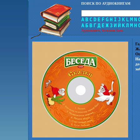
ПОИСК ПО АУДИОКНИГАМ
A
B
C
D
E
F
G
H
I
J
K
L
M
N
А
Б
В
Г
Д
Е
Ж
З
И
Й
К
Л
М
Н
Аудиокниги, большая база.
Го
Ж
Оп
На
до
за