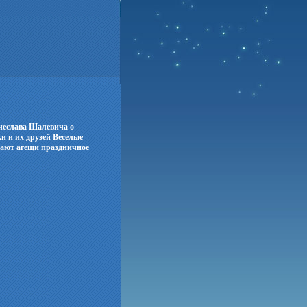
чеслава Шалевича о
и и их друзей Веселые
дают агещи праздничное