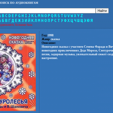
ПОИСК ПО АУДИОКНИГАМ
A
B
C
D
E
F
G
H
I
J
K
L
M
N
O
P
Q
R
S
T
U
V
W
X
Y
Z
А
Б
В
Г
Д
Е
Ж
З
И
Й
К
Л
М
Н
О
П
Р
С
Т
У
Ф
Х
Ц
Ч
Ш
Щ
Э
Ю
Я
удиокниги, большая база.
Год:
1998
Жанр:
сказка
Описание:
Новогодняя сказка с участием Семена Фарада и Вя
новогодних приключениях Деда Мороза, Снегурочк
песни, задорная музыка, увлекательный сюжет соз
настроение.