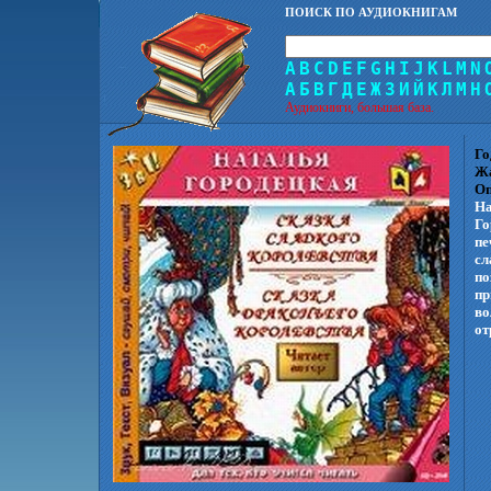
ПОИСК ПО АУДИОКНИГАМ
A
B
C
D
E
F
G
H
I
J
K
L
M
N
А
Б
В
Г
Д
Е
Ж
З
И
Й
К
Л
М
Н
Аудиокниги, большая база.
Го
Ж
Оп
На
Го
пе
сл
по
пр
во
от