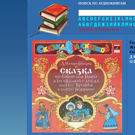
ПОИСК ПО АУДИОКНИГАМ
A
B
C
D
E
F
G
H
I
J
K
L
M
N
А
Б
В
Г
Д
Е
Ж
З
И
Й
К
Л
М
Н
Аудиокниги, большая база.
Го
Жа
Оп
Д 
О 