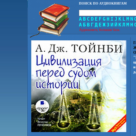
ПОИСК ПО АУДИОКНИГАМ
A
B
C
D
E
F
G
H
I
J
K
L
M
N
А
Б
В
Г
Д
Е
Ж
З
И
Й
К
Л
М
Н
Аудиокниги, большая база.
Г
Ж
О
"
ц
и
д