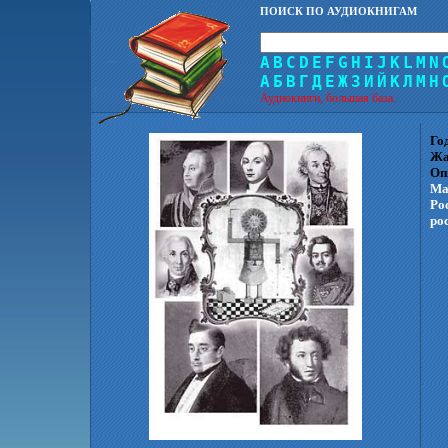
ПОИСК ПО АУДИОКНИГАМ
A
B
C
D
E
F
G
H
I
J
K
L
M
N
А
Б
В
Г
Д
Е
Ж
З
И
Й
К
Л
М
Н
Аудиокниги, большая база.
Го
Жа
Оп
Ма
Ро
ро