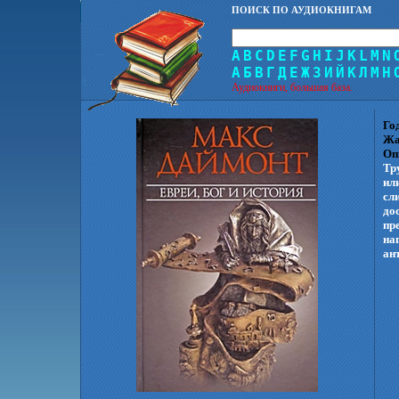
ПОИСК ПО АУДИОКНИГАМ
A
B
C
D
E
F
G
H
I
J
K
L
M
N
А
Б
В
Г
Д
Е
Ж
З
И
Й
К
Л
М
Н
Аудиокниги, большая база.
Го
Жа
Оп
Тр
ил
сл
до
пр
на
ан