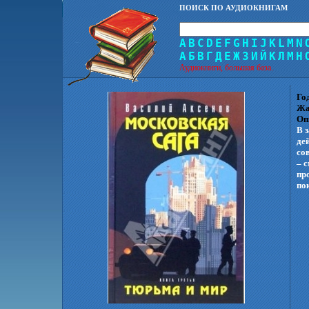
ПОИСК ПО АУДИОКНИГАМ
A
B
C
D
E
F
G
H
I
J
K
L
M
N
А
Б
В
Г
Д
Е
Ж
З
И
Й
К
Л
М
Н
Аудиокниги, большая база.
Го
Жа
Оп
В 
де
со
– 
пр
по