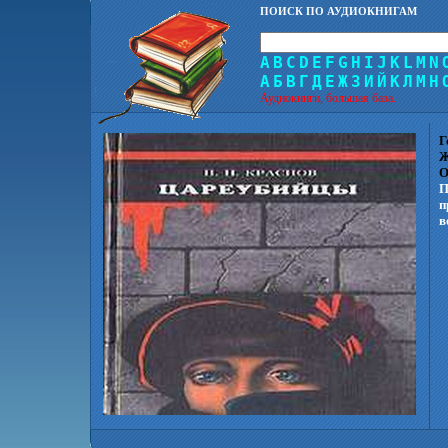
ПОИСК ПО АУДИОКНИГАМ
A
B
C
D
E
F
G
H
I
J
K
L
M
N
А
Б
В
Г
Д
Е
Ж
З
И
Й
К
Л
М
Н
Аудиокниги, большая база.
Г
Ж
О
П
п
в