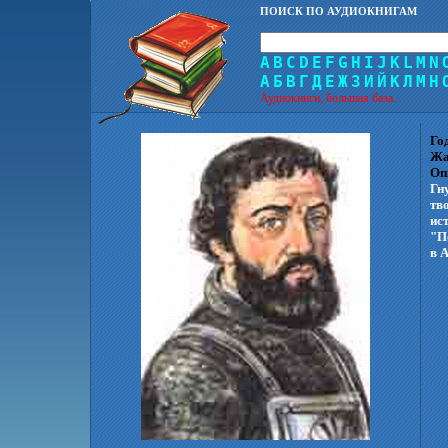
ПОИСК ПО АУДИОКНИГАМ
A
B
C
D
E
F
G
H
I
J
K
L
M
N
А
Б
В
Г
Д
Е
Ж
З
И
Й
К
Л
М
Н
Аудиокниги, большая база.
Го
Жа
Оп
Гн
тв
ис
"П
в А