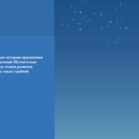
щает историю применения
уплений Обстоятельно
ых этапов развития
а также судебной