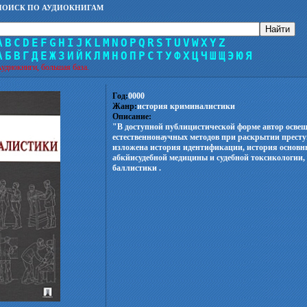
ПОИСК ПО АУДИОКНИГАМ
A
B
C
D
E
F
G
H
I
J
K
L
M
N
O
P
Q
R
S
T
U
V
W
X
Y
Z
А
Б
В
Г
Д
Е
Ж
З
И
Й
К
Л
М
Н
О
П
Р
С
Т
У
Ф
Х
Ц
Ч
Ш
Щ
Э
Ю
Я
удиокниги, большая база.
Год:
0000
Жанр:
история криминалистики
Описание:
"В доступной публицистической форме автор осве
естественнонаучных методов при раскрытии прест
изложена история идентификации, история основн
абкйисудебной медицины и судебной токсикологии, 
баллистики .