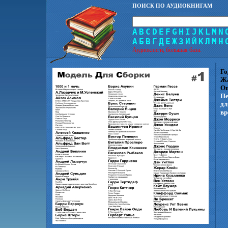
ПОИСК ПО АУДИОКНИГАМ
A
B
C
D
E
F
G
H
I
J
K
L
M
N
А
Б
В
Г
Д
Е
Ж
З
И
Й
К
Л
М
Н
Аудиокниги, большая база.
Го
Ж
Оп
Пе
дл
вр