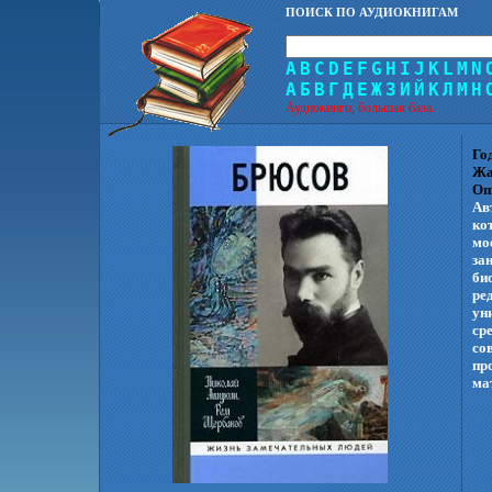
ПОИСК ПО АУДИОКНИГАМ
A
B
C
D
E
F
G
H
I
J
K
L
M
N
А
Б
В
Г
Д
Е
Ж
З
И
Й
К
Л
М
Н
Аудиокниги, большая база.
Го
Жа
Оп
Ав
ко
мо
за
би
ре
ун
ср
со
пр
ма