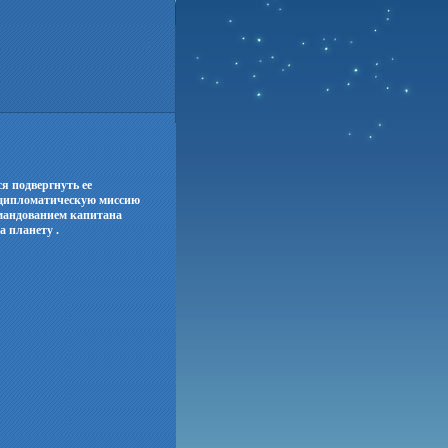
я подвергнуть ее
 дипломатическую миссию
мандованием капитана
 планету .