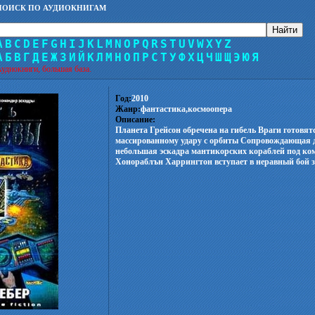
ПОИСК ПО АУДИОКНИГАМ
A
B
C
D
E
F
G
H
I
J
K
L
M
N
O
P
Q
R
S
T
U
V
W
X
Y
Z
А
Б
В
Г
Д
Е
Ж
З
И
Й
К
Л
М
Н
О
П
Р
С
Т
У
Ф
Х
Ц
Ч
Ш
Щ
Э
Ю
Я
удиокниги, большая база.
Год:
2010
Жанр:
фантастика,космоопера
Описание:
Планета Грейсон обречена на гибель Враги готовятс
массированному удару с орбиты Сопровождающая
небольшая эскадра мантикорских кораблей под ко
Хонораблън Харрингтон вступает в неравный бой за