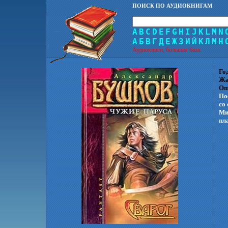
ПОИСК ПО АУДИОКНИГАМ
A
B
C
D
E
F
G
H
I
J
K
L
M
N
А
Б
В
Г
Д
Е
Ж
З
И
Й
К
Л
М
Н
Аудиокниги, большая база.
Го
Жа
Оп
По
со
Ми
пл