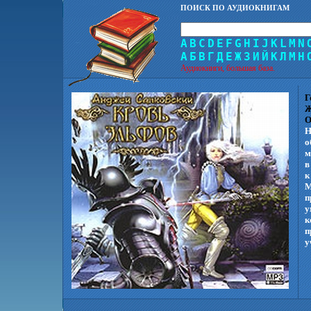
ПОИСК ПО АУДИОКНИГАМ
A
B
C
D
E
F
G
H
I
J
K
L
M
N
А
Б
В
Г
Д
Е
Ж
З
И
Й
К
Л
М
Н
Аудиокниги, большая база.
Г
Ж
О
Н
о
м
в
к
М
п
у
к
п
у