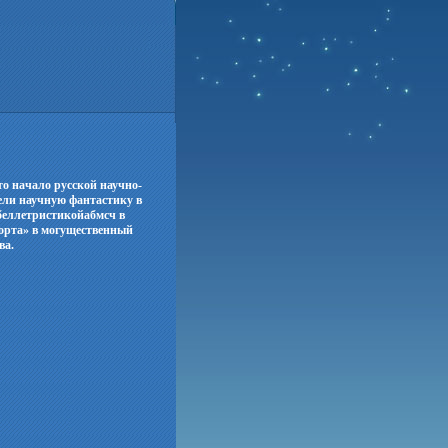
о начало русской научно-
ели научную фантастику в
беллетристикойабмсч в
сорта» в могущественный
ва.