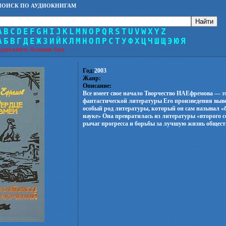
ПОИСК ПО АУДИОКНИГАМ
A
B
C
D
E
F
G
H
I
J
K
L
M
N
O
P
Q
R
S
T
U
V
W
X
Y
Z
А
Б
В
Г
Д
Е
Ж
З
И
Й
К
Л
М
Н
О
П
Р
С
Т
У
Ф
Х
Ц
Ч
Ш
Щ
Э
Ю
Я
удиокниги, большая база.
Год:
2003
Жанр:
Описание:
Все имеет свое начало Творчество ИАЕфремова — эт
фантастической литературы Его произведения выв
особый род литературы, который он сам называл «
науке» Она превратилась из литературы «второго 
рычаг прогресса и борьбы за лучшую жизнь общест