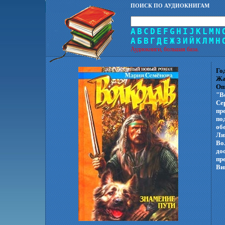
ПОИСК ПО АУДИОКНИГАМ
A
B
C
D
E
F
G
H
I
J
K
L
M
N
А
Б
В
Г
Д
Е
Ж
З
И
Й
К
Л
М
Н
Аудиокниги, большая база.
Го
Жа
Оп
"В
Се
пр
по
об
Ли
Во
до
пр
Ви