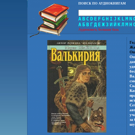
ПОИСК ПО АУДИОКНИГАМ
A
B
C
D
E
F
G
H
I
J
K
L
M
N
А
Б
В
Г
Д
Е
Ж
З
И
Й
К
Л
М
Н
Аудиокниги, большая база.
Го
Жа
Оп
Оп
да
уд
бе
Ва
см
Ск
Ка
пр
ис
Се
ав
уч
за
шу