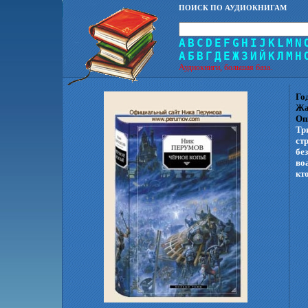
ПОИСК ПО АУДИОКНИГАМ
A
B
C
D
E
F
G
H
I
J
K
L
M
N
А
Б
В
Г
Д
Е
Ж
З
И
Й
К
Л
М
Н
Аудиокниги, большая база.
Го
Жа
Оп
Тр
ст
бе
во
кт