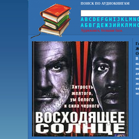
ПОИСК ПО АУДИОКНИГАМ
A
B
C
D
E
F
G
H
I
J
K
L
M
N
А
Б
В
Г
Д
Е
Ж
З
И
Й
К
Л
М
Н
Аудиокниги, большая база.
Г
Ж
О
В
н
п
а
м
ж
о
м