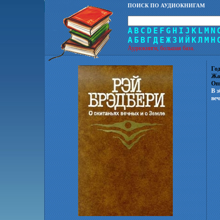
ПОИСК ПО АУДИОКНИГАМ
A
B
C
D
E
F
G
H
I
J
K
L
M
N
А
Б
В
Г
Д
Е
Ж
З
И
Й
К
Л
М
Н
Аудиокниги, большая база.
Год
Жа
Оп
В з
ве