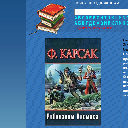
ПОИСК ПО АУДИОКНИГАМ
A
B
C
D
E
F
G
H
I
J
K
L
M
N
А
Б
В
Г
Д
Е
Ж
З
И
Й
К
Л
М
Н
Аудиокниги, большая база.
Го
Жа
Оп
Не
пр
ра
пл
ис
бе
не
ис
шв
за