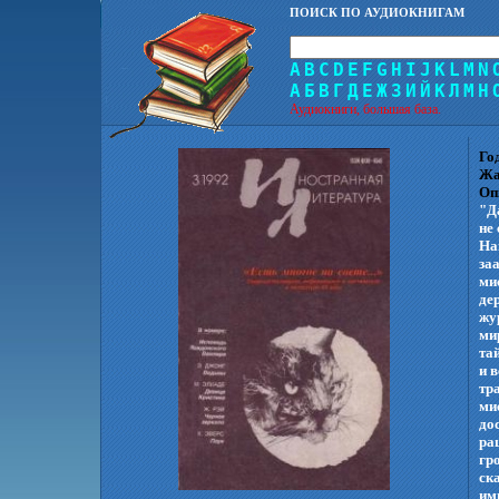
ПОИСК ПО АУДИОКНИГАМ
A
B
C
D
E
F
G
H
I
J
K
L
M
N
А
Б
В
Г
Д
Е
Ж
З
И
Й
К
Л
М
Н
Аудиокниги, большая база.
Го
Жа
Оп
"Д
не
На
за
ми
де
жу
ми
тай
и 
тр
ми
до
ра
гр
ск
им