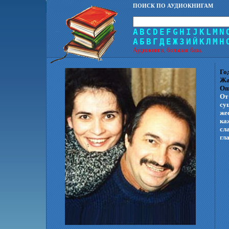
ПОИСК ПО АУДИОКНИГАМ
A
B
C
D
E
F
G
H
I
J
K
L
M
N
А
Б
В
Г
Д
Е
Ж
З
И
Й
К
Л
М
Н
Аудиокниги, большая база.
Го
Жа
Оп
От
су
же
ка
сл
гла